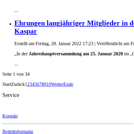
...
Ehrungen langjähriger Mitglieder in d
Kaspar
Erstellt am Freitag, 28. Januar 2022 17:23
|
Veröffentlicht am F
„In der
Jahreshauptversammlung am 25. Januar 2020
im „G
...
Seite 1 von 34
Start
Zurück
1
2
3
4
5
6
7
8
9
10
Weiter
Ende
Service
Kontakt
Beitrittsformular