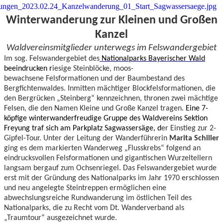
Winterwanderung zur Kleinen und Großen
Kanzel
Waldvereinsmitglieder unterwegs im Felswandergebiet
Im sog. Felswandergebiet des
Nationalparks Bayerischer Wald
beeindrucken r
iesige Steinblöcke, moos-
bewachsene Felsformationen und der Baumbestand des
Bergfichtenwaldes. Inmitten mächtiger Blockfelsformationen, die
den Bergrücken „Steinberg“ kennzeichnen, thronen zwei mächtige
Felsen, die den Namen Kleine und Große Kanzel tragen.
Eine 7-
köpfige winterwanderfreudige Gruppe des Waldvereins Sektion
Freyung traf sich am Parkplatz Sagwassersäge, d
er Einstieg zur 2-
Gipfel-Tour. Unter der Leitung der Wanderführerin
Marita Schiller
ging es dem markierten Wanderweg „Flusskrebs“ folgend an
eindrucksvollen Felsformationen und gigantischen Wurzeltellern
langsam bergauf zum Ochsenriegel. Das Felswandergebiet wurde
erst mit der Gründung des Nationalparks im Jahr 1970 erschlossen
und neu angelegte Steintreppen ermöglichen eine
abwechslungsreiche Rundwanderung im östlichen Teil des
Nationalparks, die zu Recht vom Dt. Wanderverband als
„Traumtour“ ausgezeichnet wurde.