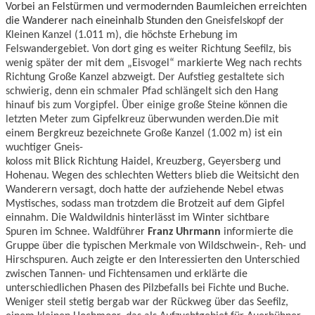
Vorbei an Felstürmen und vermodernden Baumleichen erreichten
die Wanderer nach eineinhalb Stunden den
Gneisfelskopf der
Kleinen Kanzel (1.011 m), die höchste Erhebung im
Felswandergebiet. Von dort ging es weiter Richtung Seefilz, bis
wenig später der mit dem „Eisvogel“ markierte Weg nach rechts
Richtung Große Kanzel abzweigt.
Der Aufstieg gestaltete sich
schwierig, denn ein schmaler Pfad schlängelt sich den Hang
hinauf bis zum Vorgipfel. Über einige große Steine können die
letzten Meter zum Gipfelkreuz überwunden werden.
Die mit
einem Bergkreuz bezeichnete Große Kanzel (1.002 m) ist ein
wuchtiger Gneis-
koloss mit Blick Richtung Haidel, Kreuzberg, Geyersberg und
Hohenau. Wegen des schlechten Wetters blieb die Weitsicht den
Wanderern versagt, doch hatte der aufziehende Nebel etwas
Mystisches, sodass man trotzdem die Brotzeit auf dem Gipfel
einnahm. Die Waldwildnis hinterlässt im Winter sichtbare
Spuren im Schnee. Waldführer
Franz Uhrmann
informierte die
Gruppe über die typischen Merkmale von Wildschwein-, Reh- und
Hirschspuren. Auch zeigte er den Interessierten den Unterschied
zwischen Tannen- und Fichtensamen und erklärte die
unterschiedlichen Phasen des Pilzbefalls bei Fichte und Buche.
Weniger steil stetig bergab war der Rückweg über das Seefilz,