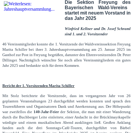
Die Sektion Freyung
de
s
Bayerischen Wald-Vereins
startet mit neuem Vorstand in
das Jahr 2025
Winfried Kellner und Dr. Josef Schraml
sind 1. und 2. Vorsitzender
46 Vereinsmitglieder konnte die 1. Vorsitzende der Waldvereinssektion Freyung
Marita Schiller bei ihrer 3. Jahreshauptversammlung am 25. Januar 2025 im
Gasthof zur Post in Freyung begrüßen, darunter den Ehrenvorsitzenden Dr. Peter
Dillinger. Nachträglich wünschte Sie noch allen Vereinsmitgliedern ein gutes
Jahr 2025 und bedankte sich für deren Kommen.
Bericht der 1. Vorsitzenden Marita Schiller
Mit Stolz berichtete die Vorsitzende, dass im vergangenen Jahr von 26
geplanten Veranstaltungen 23 durchgeführt werden konnten und sprach den
Tourenführern und Organisatoren Dank und Anerkennung aus. Der Höhepunkt
war zweifellos die
140-Jahr-Feier
der Sektion, die man mit einer Wanderung
durch die Buchberger Leite einleitete, einer Andacht in der Brücklmayrkapelle
würdigte und einem musikalischen Abend ausklingen ließ. Großen Anklang
fanden auch die drei Sonntags-Café-Touren, durchgeführt von Bärbel