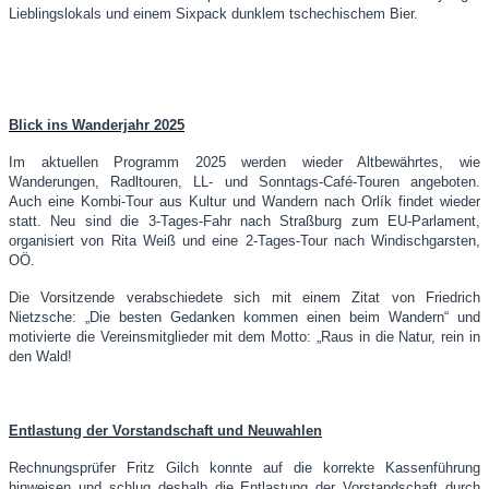
Lieblingslokals und einem Sixpack dunklem tschechischem Bier.
Blick ins Wanderjahr 2025
Im aktuellen Programm 2025 werden wieder Altbewährtes, wie
Wanderungen, Radltouren, LL- und Sonntags-Café-Touren angeboten.
Auch eine Kombi-Tour aus Kultur und Wandern nach Orlík findet wieder
statt. Neu sind die 3-Tages-Fahr nach Straßburg zum EU-Parlament,
organisiert von Rita Weiß und eine 2-Tages-Tour nach Windischgarsten,
OÖ.
Die Vorsitzende verabschiedete sich mit einem Zitat von Friedrich
Nietzsche: „Die besten Gedanken kommen einen beim Wandern“ und
motivierte die Vereinsmitglieder mit dem Motto: „Raus in die Natur, rein in
den Wald!
Entlastung der Vorstandschaft und Neuwahlen
Rechnungsprüfer Fritz Gilch konnte auf die korrekte Kassenführung
hinweisen und schlug deshalb die Entlastung der Vorstandschaft durch