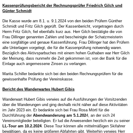
Kassenprüfungsbericht der Rechnungsprüfer Friedrich Gilch und
Günter Schmidt
Die Kasse wurde am 8.1. u. 9.1.2024 von den beiden Prüfern Günther
Schmidt und Fritz Gilch geprüft. Der Kassenbericht, vorgetragen durch
Herrn Fritz Gilch, fiel ebenfalls kurz aus.
Herr Gilch bestätigte die von
Frau Dillinger genannten Zahlen und bescheinigte der Schatzmeisterin
eine sorgfältige und genaue Kassenführung. Frau Dillinger hat den Prüfern
alle Unterlagen vorgelegt, die für die Kassenprüfung notwendig waren.
Bezüglich des Aktivsparbuches mit einem hohen Guthaben war Herr Gilch
der Meinung, dass nunmehr die Zeit gekommen ist, von der Bank für die
Einlage auch angemessene Zinsen zu verlangen.
Marita Schiller bedankte sich bei den beiden Rechnungsprüfern für die
gewissenhafte
Prüfung der Vereinskasse.
Bericht des Wanderwartes Hubert Gibis
Wanderwart Hubert Gibis verwies auf die Ausführungen der Vorsitzenden
über die Wanderungen und ging deshalb nicht näher auf diese Aktivitäten
im Jahr 2023 ein. Er bedankte sich bei Frau Rosa Mörtl für die
Durchführung der
Abendwanderung am 5.1.202
4, an der sich 24
Vereinsmitglieder beteiligten. Er lud die Anwesenden herzlich ein zu seiner
LL-Tour am 10.2.2024
. Diese Tour können alle mittelmäßigen Skifahrer
bewältigen, da es keine größeren Abfahrten gibt. Weiterhin verwies Herr