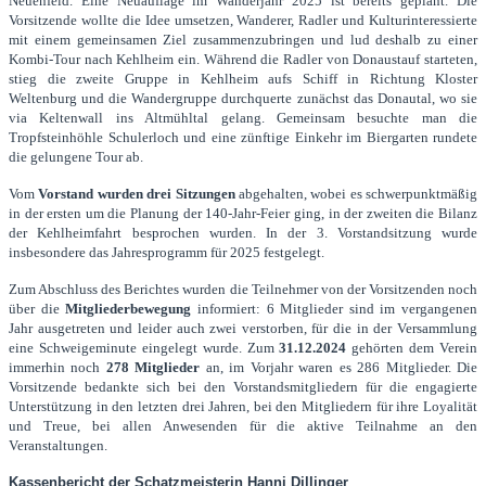
Neuenfeld. Eine Neuauflage im Wanderjahr 2025 ist bereits geplant. Die
Vorsitzende wollte die Idee umsetzen, Wanderer, Radler und Kulturinteressierte
mit einem gemeinsamen Ziel zusammenzubringen und lud deshalb zu einer
Kombi-Tour nach Kehlheim ein. Während die Radler von Donaustauf starteten,
stieg die zweite Gruppe in Kehlheim aufs Schiff in Richtung Kloster
Weltenburg und die Wandergruppe durchquerte zunächst das Donautal, wo sie
via Keltenwall ins Altmühltal gelang. Gemeinsam besuchte man die
Tropfsteinhöhle Schulerloch und eine zünftige Einkehr im Biergarten rundete
die gelungene Tour ab.
Vom
Vorstand wurden drei Sitzungen
abgehalten, wobei es schwerpunktmäßig
in der ersten um die Planung der 140-Jahr-Feier ging, in der zweiten die Bilanz
der Kehlheimfahrt besprochen wurden. In der 3. Vorstandsitzung wurde
insbesondere das Jahresprogramm für 2025 festgelegt.
Zum Abschluss des Berichtes wurden die Teilnehmer von der Vorsitzenden noch
über die
Mitgliederbewegung
informiert: 6 Mitglieder sind im vergangenen
Jahr ausgetreten und leider auch zwei verstorben, für die in der Versammlung
eine Schweigeminute eingelegt wurde. Zum
31.12.2024
gehörten dem Verein
immerhin noch
278 Mitglieder
an, im Vorjahr waren es 286 Mitglieder. Die
Vorsitzende bedankte sich bei den Vorstandsmitgliedern für die engagierte
Unterstützung in den letzten drei Jahren, bei den Mitgliedern für ihre Loyalität
und Treue, bei allen Anwesenden für die aktive Teilnahme an den
Veranstaltungen.
Kassenbericht der Schatzmeisterin Hanni Dillinger