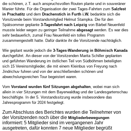
die schönen, z.T. auch anspruchsvollen Routen plante und in souveräner
Manier führte. Für die Organisation der zwei Tages-Fahrten zum
Salzfest
in Prachatitz
und dem
Drachenstich in Furth i.W.
bedankte sich die
Vorsitzende beim Vorstandsmitglied Helmut Stampka. Die für den
Spätsommer geplante
3-Tagesfahrt nach Leipzig
von Bärbel Neuenfeld
musste leider wegen zu geringer Teilnahme
abgesagt
werden. Es war dies
sehr bedauerlich, zumal Frau Neuenfeld
ein tolles Programm
zusammengestellt hatte. Dafür dankte ihr die Vorsitzende nachträglich.
Wie geplant wurde jedoch die
3-Tages-Wanderung in Böhmisch Kanada
durchgeführt.
An dieser von der Vorsitzenden Marita Schiller geplanten
und geführten Wanderung im östlichen Teil von Südböhmen beteiligten
sich 15 Vereinsmitglieder, die mit einem Kleinbus von Freyung nach
Jindrichuv fuhren und von der anschließenden schönen und
abwechslungsreichen Tour begeistert waren.
Vom
Vorstand wurden fünf Sitzungen abgehalten
, wobei man sich
allein in vier Sitzungen mit dem Bayerwaldtag und der Landesgartenschau
beschäftigte. In der 5. Vorstandssitzung wurde insbesondere das
Jahresprogramm für 2024 festgelegt.
Zum Abschluss des Berichtes wurden die Teilnehmer von
der Vorsitzenden noch über die
Mitgliederbewegungen
informiert: 5 Mitglieder sind im vergangenen Jahr
ausgetreten, dafür konnten 7 neue Mitglieder begrüßt