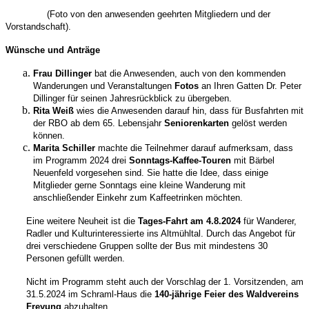
(Foto von den anwesenden geehrten Mitgliedern und der
Vorstandschaft).
Wünsche und Anträge
Frau Dillinger
bat die Anwesenden, auch von den kommenden
Wanderungen und Veranstaltungen
Fotos
an Ihren Gatten Dr. Peter
Dillinger für seinen Jahresrückblick zu übergeben.
Rita Weiß
wies die Anwesenden darauf hin, dass für Busfahrten mit
der RBO ab dem 65. Lebensjahr
Seniorenkarten
gelöst werden
können.
Marita Schiller
machte die Teilnehmer darauf aufmerksam, dass
im Programm 2024 drei
Sonntags-Kaffee-Touren
mit Bärbel
Neuenfeld vorgesehen sind. Sie hatte die Idee, dass einige
Mitglieder gerne Sonntags eine kleine Wanderung mit
anschließender Einkehr zum Kaffeetrinken möchten.
Eine weitere Neuheit ist die
Tages-Fahrt am 4.8.2024
für Wanderer,
Radler und Kulturinteressierte ins Altmühltal. Durch das Angebot für
drei verschiedene Gruppen sollte der Bus mit mindestens 30
Personen gefüllt werden.
Nicht im Programm steht auch der Vorschlag der 1. Vorsitzenden, am
31.5.2024 im Schraml-Haus die
140-jährige Feier des Waldvereins
Freyung
abzuhalten.