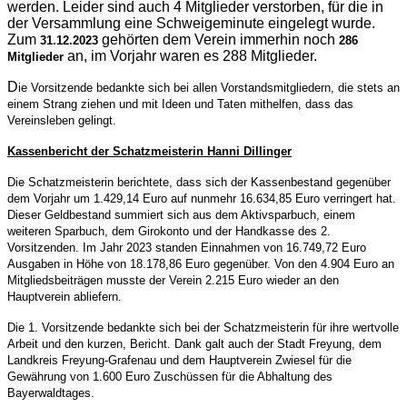
werden. Leider sind auch 4 Mitglieder verstorben, für die in
der Versammlung eine Schweigeminute eingelegt wurde.
Zum
gehörten dem Verein immerhin noch
31.12.2023
286
an, im Vorjahr waren es 288 Mitglieder.
Mitglieder
D
ie Vorsitzende bedankte sich bei allen Vorstandsmitgliedern, die stets an
einem Strang ziehen und mit Ideen und Taten mithelfen, dass das
Vereinsleben gelingt.
Kassenbericht der Schatzmeisterin Hanni Dillinger
Die Schatzmeisterin berichtete, dass sich der Kassenbestand gegenüber
dem Vorjahr um 1.429,14 Euro auf nunmehr 16.634,85 Euro verringert hat.
Dieser Geldbestand summiert sich aus dem Aktivsparbuch, einem
weiteren Sparbuch, dem Girokonto und der Handkasse des 2.
Vorsitzenden. Im Jahr 2023 standen Einnahmen von 16.749,72 Euro
Ausgaben in Höhe von 18.178,86 Euro gegenüber. Von den 4.904 Euro an
Mitgliedsbeiträgen musste der Verein 2.215 Euro wieder an den
Hauptverein abliefern.
Die 1. Vorsitzende bedankte sich bei der Schatzmeisterin für ihre wertvolle
Arbeit und den kurzen, Bericht. Dank galt auch der Stadt Freyung, dem
Landkreis Freyung-Grafenau und dem Hauptverein Zwiesel für die
Gewährung von 1.600 Euro Zuschüssen für die Abhaltung des
Bayerwaldtages.