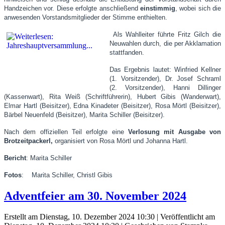
Handzeichen vor. Diese erfolgte anschließend
einstimmig
, wobei sich die
anwesenden Vorstandsmitglieder der Stimme enthielten.
Als Wahlleiter führte Fritz Gilch die
Neuwahlen durch, die per Akklamation
stattfanden.
Das Ergebnis lautet: Winfried Kellner
(1. Vorsitzender), Dr. Josef Schraml
(2. Vorsitzender), Hanni Dillinger
(Kassenwart), Rita Weiß (Schriftführerin), Hubert Gibis (Wanderwart),
Elmar Hartl (Beisitzer), Edna Kinadeter (Beisitzer), Rosa Mörtl (Beisitzer),
Bärbel Neuenfeld (Beisitzer), Marita Schiller (Beisitzer).
Nach dem offiziellen Teil erfolgte eine
Verlosung mit Ausgabe von
Brotzeitpackerl,
organisiert von Rosa Mörtl und Johanna Hartl.
Bericht
: Marita Schiller
Fotos
: Marita Schiller, Christl Gibis
Adventfeier am 30. November 2024
Erstellt am Dienstag, 10. Dezember 2024 10:30
|
Veröffentlicht am