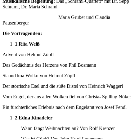
Musikalische Begleitung:
Das „Schraml-Quartett“ mit Dr. Sepp
Schraml, Dr. Maria Schraml
Maria Gruber und Claudia
Pausenberger
Die Vortragenden:
1.
Rita Weiß
Advent von Helmut Zöpfl
Das Gedächtnis des Herzens von Phil Bosmann
Staand koa Wolkn von Helmut Zöpfl
Der störrische Esel und die süße Distel von Heinrich Waggerl
Vom Engel, der aus allen Wolken fiel von Christa- Spilling Nöker
Ein fürchterliches Erlebnis nach dem Engelamt von Josef Fendl
2.
Edna Kinadeter
Wann fängt Weihnachten an? Von Rolf Krenzer
Was ist Gück? Von John Kord Lagemann