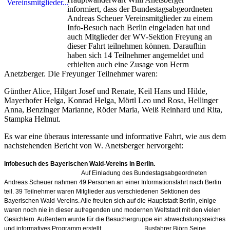
informiert, dass der Bundestagsabgeordneten
Andreas Scheuer Vereinsmitglieder zu einem
Info-Besuch nach Berlin eingeladen hat und
auch Mitglieder der WV-Sektion Freyung an
dieser Fahrt teilnehmen können. Daraufhin
haben sich 14 Teilnehmer angemeldet und
erhielten auch eine Zusage von Herrn
Anetzberger. Die Freyunger Teilnehmer waren:
Günther Alice, Hilgart Josef und Renate, Keil Hans und Hilde,
Mayerhofer Helga, Konrad Helga, Mörtl Leo und Rosa, Hellinger
Anna, Benzinger Marianne, Röder Maria, Weiß Reinhard und Rita,
Stampka Helmut.
Es war eine überaus interessante und informative Fahrt, wie aus dem
nachstehenden Bericht von W. Anetsberger hervorgeht:
Infobesuch des Bayerischen Wald-Vereins in Berlin.
Auf Einladung des Bundestagsabgeordneten
Andreas Scheuer nahmen 49 Personen an einer Informationsfahrt nach Berlin
teil. 39 Teilnehmer waren Mitglieder aus verschiedenen Sektionen des
Bayerischen Wald-Vereins. Alle freuten sich auf die Hauptstadt Berlin, einige
waren noch nie in dieser aufregenden und modernen Weltstadt mit den vielen
Gesichtern. Außerdem wurde für die Besuchergruppe ein abwechslungsreiches
und informatives Programm erstellt. Busfahrer Björn Seine