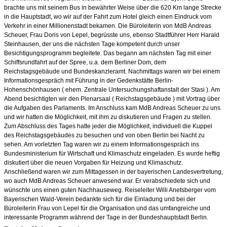
brachte uns mit seinem Bus in bewährter Weise über die 620 Km lange Strecke
in die Hauptstadt, wo wir auf der Fahrt zum Hotel gleich einen Eindruck vom
Verkehr in einer Millionenstadt bekamen. Die Büroleiterin von MdB Andreas
Scheuer, Frau Doris von Lepel, begrüsste uns, ebenso Stadtführer Herr Harald
Steinhausen, der uns die nächsten Tage kompetent durch unser
Besichtigungsprogramm begleitete. Das begann am nächsten Tag mit einer
Schiffsrundfahrt auf der Spree, u.a. dem Berliner Dom, dem
Reichstagsgebäude und Bundeskanzleramt. Nachmittags waren wir bei einem
Informationsgespräch mit Führung in der Gedenkstätte Berlin-
Hohenschönhausen ( ehem. Zentrale Untersuchungshaftanstalt der Stasi ). Am
Abend besichtigten wir den Plenarsaal ( Reichstagsgebäude ) mit Vortrag über
die Aufgaben des Parlaments. Im Anschluss kam MdB Andreas Scheuer zu uns
und wir hatten die Möglichkeit, mit ihm zu diskutieren und Fragen zu stellen.
Zum Abschluss des Tages hatte jeder die Möglichkeit, individuell die Kuppel
des Reichstagsgebäudes zu besuchen und von oben Berlin bei Nacht zu
sehen. Am vorletzten Tag waren wir zu einem Informationsgespräch ins
Bundesministerium für Wirtschaft und Klimaschutz eingeladen. Es wurde heftig
diskutiert über die neuen Vorgaben für Heizung und Klimaschutz.
Anschließend waren wir zum Mittagessen in der bayerischen Landesvertretung,
wo auch MdB Andreas Scheuer anwesend war. Er verabschiedete sich und
wünschte uns einen guten Nachhauseweg. Reiseleiter Willi Anetsberger vom
Bayerischen Wald-Verein bedankte sich für die Einladung und bei der
Büroleiterin Frau von Lepel für die Organisation und das umfangreiche und
interessante Programm während der Tage in der Bundeshauptstadt Berlin.