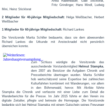
Anita Rabenbauer, Gabi Sticklorat,
Fritz Grindinger, Hans Mindl, Ludwig
Mini, Heinz Sticklorat
2 Mitglieder für 40-jährige Mitgliedschaft:
Helga Weißbacher, Herbert
Weißbacher
1 Mitglieder für 60-jährige Mitgliedschaft:
Richard Lankes
Die Vorsitzende Marita Schiller bedauerte, dass sie dem abwesenden
Richard Lankes die Urkunde mit Anstecknadel nicht persönlich
überreichen konnte.
Zum Schluss würdigte die Vorsitzende das
ausscheidende Vorstandsmitglied
Helmut Stampka
,
dem 2007 als Beisitzer die Aufgaben Chronik und
Presseberichte übertragen wurden. Marita Schiller
hob wertschätzend seine Expertise bei zahlreichen
Kulturfahrten kombiniert mit Wanderungen, vor allem
in den Böhmerwald, hervor. Mit Akribie führte
Stampka die Chronik und verfasste mit einer Liebe zum Detail die
Wanderberichte für die Presse. Im Jahr 2015 führte er den Verein ins
digitale Zeitalter, pflegte und betreute die Homepage. Die Vorsitzende
bedankte sich bei Helmut Stampka mit einem Gutschein seines Freyunger