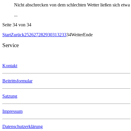
Nicht abschrecken von dem schlechten Wetter ließen sich etwa
...
Seite 34 von 34
Start
Zurück
25
26
27
28
29
30
31
32
33
34
Weiter
Ende
Service
Kontakt
Beitrittsformular
Satzung
Impressum
Datenschutzerklärung