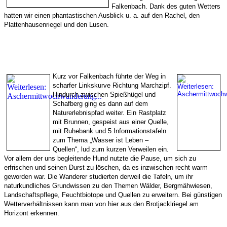
Falkenbach. Dank des guten Wetters
hatten wir einen phantastischen Ausblick u. a. auf den Rachel, den
Plattenhausenriegel und den Lusen.
Kurz vor Falkenbach führte der Weg in
scharfer Linkskurve Richtung Marchzipf.
Hindurch zwischen Spießhügel und
Schafberg ging es dann auf dem
Naturerlebnispfad weiter. Ein Rastplatz
mit Brunnen, gespeist aus einer Quelle,
mit Ruhebank und 5 Informationstafeln
zum Thema „Wasser ist Leben –
Quellen“, lud zum kurzen Verweilen ein.
Vor allem der uns begleitende Hund nutzte die Pause, um sich zu
erfrischen und seinen Durst zu löschen, da es inzwischen recht warm
geworden war. Die Wanderer studierten derweil die Tafeln, um ihr
naturkundliches Grundwissen zu den Themen Wälder, Bergmähwiesen,
Landschaftspflege, Feuchtbiotope und Quellen zu erweitern. Bei günstigen
Wetterverhältnissen kann man von hier aus den Brotjacklriegel am
Horizont erkennen.