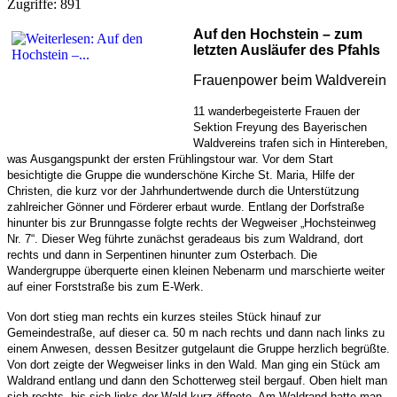
Zugriffe: 891
Auf den Hochstein – zum
letzten Ausläufer des Pfahls
Frauenpower beim Waldverein
11 wanderbegeisterte Frauen der
Sektion Freyung des Bayerischen
Waldvereins trafen sich in Hintereben,
was Ausgangspunkt der ersten Frühlingstour war. Vor dem Start
besichtigte die Gruppe die wunderschöne Kirche St. Maria, Hilfe der
Christen, die kurz vor der Jahrhundertwende durch die Unterstützung
zahlreicher Gönner und Förderer erbaut wurde. Entlang der Dorfstraße
hinunter bis zur Brunngasse folgte rechts der Wegweiser „Hochsteinweg
Nr. 7“. Dieser Weg führte zunächst geradeaus bis zum Waldrand, dort
rechts und dann in Serpentinen hinunter zum Osterbach. Die
Wandergruppe überquerte einen kleinen Nebenarm und marschierte weiter
auf einer Forststraße bis zum E-Werk.
Von dort stieg man rechts ein kurzes steiles Stück hinauf zur
Gemeindestraße, auf dieser ca. 50 m nach rechts und dann nach links zu
einem Anwesen, dessen Besitzer gutgelaunt die Gruppe herzlich begrüßte.
Von dort zeigte der Wegweiser links in den Wald. Man ging ein Stück am
Waldrand entlang und dann den Schotterweg steil bergauf. Oben hielt man
sich rechts, bis sich links der Wald kurz öffnete. Am Waldrand hatte man