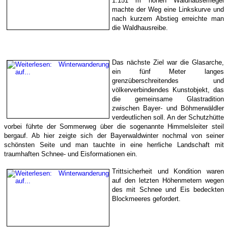
1.151 m hohen Waldhäuserriegel
machte der Weg eine Linkskurve und
nach kurzem Abstieg erreichte man
die Waldhausreibe.
Das nächste Ziel war die Glasarche,
ein fünf Meter langes
grenzüberschreitendes und
völkerverbindendes Kunstobjekt, das
die gemeinsame Glastradition
zwischen Bayer- und Böhmerwäldler
verdeutlichen soll. An der Schutzhütte
vorbei führte der Sommerweg über die sogenannte Himmelsleiter steil
bergauf. Ab hier zeigte sich der Bayerwaldwinter nochmal von seiner
schönsten Seite und man tauchte in eine herrliche Landschaft mit
traumhaften Schnee- und Eisformationen ein.
Trittsicherheit und Kondition waren
auf den letzten Höhenmetern wegen
des mit Schnee und Eis bedeckten
Blockmeeres gefordert.