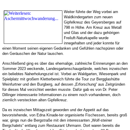
Weiter führte der Weg vorbei am
Waldkindergarten zum neuen
Gipfelkreuz des Geyersberges auf
798 m Höhe. Am Kreuz aus Metall
und Glas und der dazu gehörigen
Freiluft-Naturkapelle wurde
innegehalten und jeder konnte für
einen Moment seinen eigenen Gedanken und Gefühlen nachspüren oder
den Geräuschen der Natur lauschen.
Anschließend ging es über das ehemalige, zahlreiche Erinnerungen an den
Sommer 2023 weckende, Landesgartenschaugelände, welches inzwischen
ein beliebtes Naherholungsziel ist. Vorbei an Waldgarten, Wiesenpark und
Spielplatz mit großem Kletterbereich führte die Tour zur Bergglashütte
Weinfurtner und den Burgberg, auf dessen „Erforschung“ aus Zeitgründen
für dieses Mal verzichtet werden musste. Dafür gab es von Dr. Peter
Dillinger interessante Informationen zu einem noch vorhandenen, doch
ziemlich versteckten alten Gipfelkreuz.
Da es inzwischen Mittagszeit geworden und der Appetit auf das
bevorstehende, von Edna Kinade-ter organisierte Fischessen, bereits groß
war, gings nun die Bergstraße mit den interessanten „Wolf-steiner
Bergchalets“ entlang zum Restaurant Uhrmann. Dort waren bereits die