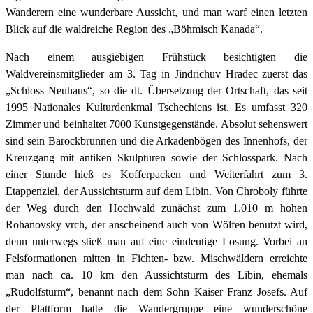
Wanderern
eine wunderbare Aussicht, und man warf einen letzten
Blick auf die waldreiche Region des „Böhmisch Kanada“.
Nach einem ausgiebigen Frühstück besichtigten die
Waldvereinsmitglieder am 3. Tag in Jindrichuv Hradec zuerst das
„Schloss Neuhaus“, so die dt. Übersetzung der Ortschaft, das seit
1995 Nationales Kulturdenkmal Tschechiens ist. Es umfasst 320
Zimmer und beinhaltet 7000 Kunstgegenstände. Absolut sehenswert
sind sein Barockbrunnen und die Arkadenbögen des Innenhofs, der
Kreuzgang mit antiken Skulpturen sowie der Schlosspark. Nach
einer Stunde hieß es Kofferpacken und Weiterfahrt zum 3.
Etappenziel, der Aussichtsturm auf dem Libin. Von Chroboly führte
der Weg durch den Hochwald zunächst zum 1.010 m hohen
Rohanovsky vrch, der anscheinend auch von Wölfen benutzt wird,
denn unterwegs stieß man auf eine eindeutige Losung. Vorbei an
Felsformationen mitten in Fichten- bzw. Mischwäldern erreichte
man nach ca. 10 km den Aussichtsturm des Libin, ehemals
„Rudolfsturm“, benannt nach dem Sohn Kaiser Franz Josefs. Auf
der Plattform hatte die Wandergruppe eine wunderschöne