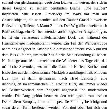
soll auf den gleichnamigen deutschen Dichter hinweisen, der sich in
dieser Gegend zu seinem berühmten Drama „Die Räuber“
inspirieren hatte lassen. Unterwegs im Wald traf man auf
Gesteinsobjekte, die namentlich auf den Räuber Grasel hinweisen:
Badezimmer, Toilette, 3-Mann-Zimmer. Der Weg führte weiter nach
Pfaffenschlag, ein Ort bedeutender archäologischer Ausgrabungen.
Es ist ein verlassenes mittelalterliches Dorf, das während der
Hussitenkriege niedergebrannt wurde. Ein Teil der Wandergruppe
nahm das Angebot in Anspruch, die restliche Strecke von 5 km mit
dem Bus zu fahren, um mehr Zeit für die Stadterkundung zu haben.
Nach insgesamt 16 km erreichten die Wanderer das Tagesziel, das
mährische Slavonice, wo man die Tour bei Kaffee, Kuchen und
Eisbecher auf dem Renaissance-Marktplatz ausklingen ließ. Mit dem
Bus ging es dann gemeinsam nach Hrad Landstejn, eine
ursprünglich im romanischen Stil erbaute Burg, die immer wieder
bei Besitzerwechsel dem Zeitgeist angepasst und modernisiert
wurde. Die Burg gehört heute zu den wichtigsten romanischen
Denkmälern Europas, kann ohne spezielle Führung besichtigt und
sogar deren Turm bestiegen werden. Von dort oben bot sich den