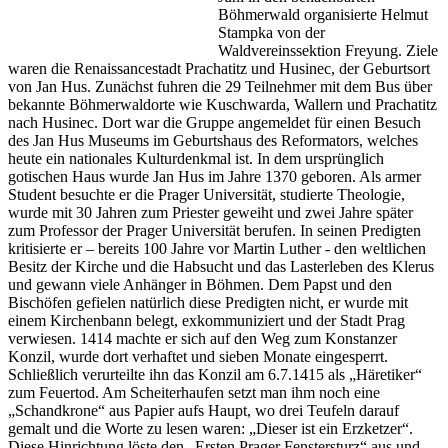
Böhmerwald organisierte Helmut
Stampka von der
Waldvereinssektion Freyung. Ziele
waren die Renaissancestadt Prachatitz und Husinec, der Geburtsort
von Jan Hus. Zunächst fuhren die 29 Teilnehmer mit dem Bus über
bekannte Böhmerwaldorte wie Kuschwarda, Wallern und Prachatitz
nach Husinec. Dort war die Gruppe angemeldet für einen Besuch
des Jan Hus Museums im Geburtshaus des Reformators, welches
heute ein nationales Kulturdenkmal ist. In dem ursprünglich
gotischen Haus wurde Jan Hus im Jahre 1370 geboren. Als armer
Student besuchte er die Prager Universität, studierte Theologie,
wurde mit 30 Jahren zum Priester geweiht und zwei Jahre später
zum Professor der Prager Universität berufen. In seinen Predigten
kritisierte er – bereits 100 Jahre vor Martin Luther - den weltlichen
Besitz der Kirche und die Habsucht und das Lasterleben des Klerus
und gewann viele Anhänger in Böhmen. Dem Papst und den
Bischöfen gefielen natürlich diese Predigten nicht, er wurde mit
einem Kirchenbann belegt, exkommuniziert und der Stadt Prag
verwiesen. 1414 machte er sich auf den Weg zum Konstanzer
Konzil, wurde dort verhaftet und sieben Monate eingesperrt.
Schließlich verurteilte ihn das Konzil am 6.7.1415 als „Häretiker“
zum Feuertod. Am Scheiterhaufen setzt man ihm noch eine
„Schandkrone“ aus Papier aufs Haupt, wo drei Teufeln darauf
gemalt und die Worte zu lesen waren: „Dieser ist ein Erzketzer“.
Diese Hinrichtung löste den „Ersten Prager Fenstersturz“ aus und