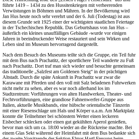
führte 1419 – 1434 zu den Hussitenkriegen mit verheerenden
Verwüstungen in Böhmen und Mähren. In der Bevölkerung wird
Jan Hus heute noch sehr verehrt und der 6. Juli (Todestag) ist aus
diesem Grunde seit 1925 einer der wichtigsten staatlichen Feiertage
in der Tschechischen Republik. Das Geburtshaus von Jan Hus –
äußerlich ein kleines unauffälliges Gebäude -wurde vor einigen
Jahren in beeindruckender Weise restauriert und sein Wirken und
Leben sind im Museum hervorragend dargestellt.
Nach dem Besuch des Museums teilte sich die Gruppe, ein Teil fuhr
mit dem Bus nach Prachatitz, der sportlichere Teil wanderte zu Fuß
nach Prachatitz. Dort traf man sich wieder und besuchte gemeinsam
das traditionelle „Salzfest am Goldenen Steig“ in der prächtigen
Altstadt. Durch die späte Ankunft in Prachatitz war zwar die
Karawane mit Pferden und den voll mit Salz beladenen Fuhrwerken
nicht mehr zu sehen, aber es war noch allerhand los im
Stadtzentrum: Vorführungen von alten Handwerken, Theater- und
Fechtvorführungen, eine grandiose Fahnenwerfer-Gruppe aus
Italien, aktuelle Musikbands, eine hübsche orientalische Tänzerin
mit einer Riesenschlage um Hals und Körper u.a.m. Am Marktplatz
konnte die Teilnehmer bei schönstem Wetter einen leckeren
Eisbecher schlecken oder einen gut gekühlten Aperol genießen,
bevor man sich um ca. 18:00 wieder an die Rückreise machte. Bei
einem Glas Sekt während der Heimfahrt mit dem Bus bedankte sich
der zweite Vorsitzende der Sektion Elmar Hartl Freyung beim