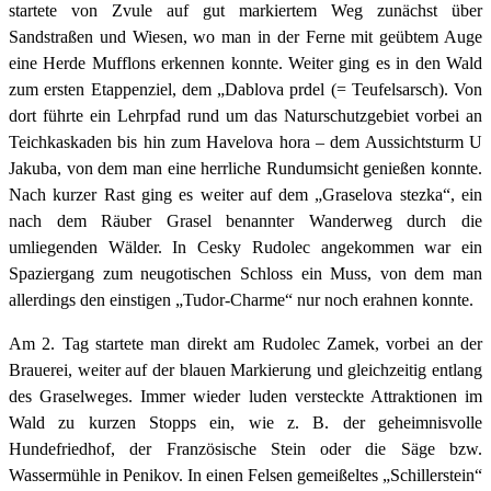
startete von Zvule auf gut markiertem Weg zunächst über
Sandstraßen und Wiesen, wo man in der Ferne mit geübtem Auge
eine Herde Mufflons erkennen konnte. Weiter ging es in den Wald
zum ersten Etappenziel, dem „Dablova prdel (= Teufelsarsch). Von
dort führte ein Lehrpfad rund um das Naturschutzgebiet vorbei an
Teichkaskaden bis hin zum Havelova hora – dem Aussichtsturm U
Jakuba, von dem man eine herrliche Rundumsicht genießen konnte.
Nach kurzer Rast ging es weiter auf dem „Graselova stezka“, ein
nach dem Räuber Grasel benannter Wanderweg durch die
umliegenden Wälder. In Cesky Rudolec angekommen war ein
Spaziergang zum neugotischen Schloss ein Muss, von dem man
allerdings den einstigen „Tudor-Charme“ nur noch erahnen konnte.
Am 2. Tag startete man direkt am Rudolec Zamek, vorbei an der
Brauerei, weiter auf der blauen Markierung und gleichzeitig entlang
des Graselweges. Immer wieder luden versteckte Attraktionen im
Wald zu kurzen Stopps ein, wie z. B. der geheimnisvolle
Hundefriedhof, der Französische Stein oder die Säge bzw.
Wassermühle in Penikov. In einen Felsen gemeißeltes „Schillerstein“