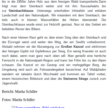
bis in die 1950er Jahre Holz aus dem hiesigen Wald transportierte.Dann
folgt man dem Steinbach weiter und mit ihm flussaufwärts bis
zur
Steinbachklause
. Unterwegs unterhalten Infotafeln und erklären
Landschaft und den Nationalpark. Wir mäandern mit dem Steinbach, der
teils auch in kleinen Wasserfällen die Höhen überwindet. Die
Steinbachklause wurde einst zur Holztrift gestaut. Nun ist das Gebiet ein
beliebtes Revier des Bibers.
Nach einer kleinen Rast geht es über einen Steg über den Steinbach und
der Eisvogel weist und weiter den Weg, der am Seefilz vorbeikommt.
Alsbald nehmen wir die Abzweigung zur
Großen Kanzel
und erklimmen
den felsigen Gipfel mit Gipfelkreuz per Steig. Ein wenig Kraxelei ist auch
noch dabei, wenn man ganz nach oben will. Man genießt eine herrliche
Fernsicht in die Nationalpark-Region und kann bei Föhn bis zu den Alpen
schauen. Die Kanzel ist ein Geotop und ein mehrgipfliger Berg, die
Umgebung wird auch als Felswandergebiet bezeichnet. Auf Waldpfaden
wandern wir talwärts durch Mischwald und kommen am Taferl vorbei,
einem historischen Bildstock und über die
Steinerne Stiege
zurück zum
Jägerstraßl.
Bericht: Marita Schiller
Fotos: Marita Schiller