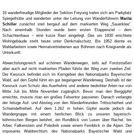
16 wanderfreudige Mitglieder der Sektion Freyung trafen sich am Parkplatz
Spiegelhütte und wanderten unter der Leitung von Wanderführerin
Marita
Schiller
zunächst steil bergauf auf dem markierten Weg „Sauerklee“.
Nach eineinhalb Stunden wurde beim ersten Etappenziel – dem
Schachtenhaus – eine kurze Rast eingelegt. Das um 1830 errichtete
Wohngebäude steht heute unter Denkmalschutz. Bis 1952 diente es
Waldarbeitern sowie Heimatvertriebenen aus Böhmen nach Kriegsende als
Unterkunft.
Abwechslungsreich auf schönen Wanderwegen, teils auf Forststraßen
aber auch auf nicht markierten Pfaden führte der Weg zum zweiten Ziel.
Der Kiesruck befindet sich im Kerngebiet des Nationalparks Bayerischer
Wald, auf den Gipfel führt ein gut begangener Wanderweg. Deshalb ist der
Kiesruck zum Schutz des Auerhuhns und anderer bedrohter Arten nur von
Mitte Juli bis Mitte November zugänglich. Bevor man den Berggipfel
erreichte, musste man ein großes Felsentor passieren. Danach verlangte
der felsige Auf- und Abstieg von den Wanderfreunden Trittsicherheit und
Schwindelfreiheit. Auf dem 1.262 m hohen Gipfel wurde jedoch die
Wandergruppe mit einem herrlichen Blick zu unseren bayerisch-
böhmischen Bergen belohnt, ein Rundblick von Lusen über Rachel, bis
Arber, Falkenstein und Poledník sowie einem Fernblick in die Alpen. Der
imposante Waldreichtum des Nationalparks Bayerischer Wald und