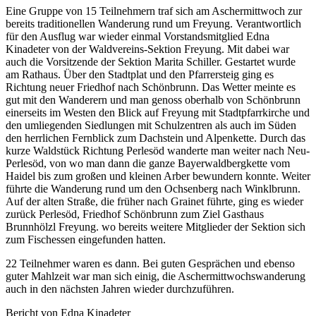
Eine Gruppe von 15 Teilnehmern traf sich am Aschermittwoch zur
bereits traditionellen Wanderung rund um Freyung. Verantwortlich
für den Ausflug war wieder einmal Vorstandsmitglied Edna
Kinadeter von der Waldvereins-Sektion Freyung. Mit dabei war
auch die Vorsitzende der Sektion Marita Schiller. Gestartet wurde
am Rathaus. Über den Stadtplat und den Pfarrersteig ging es
Richtung neuer Friedhof nach Schönbrunn. Das Wetter meinte es
gut mit den Wanderern und man genoss oberhalb von Schönbrunn
einerseits im Westen den Blick auf Freyung mit Stadtpfarrkirche und
den umliegenden Siedlungen mit Schulzentren als auch im Süden
den herrlichen Fernblick zum Dachstein und Alpenkette. Durch das
kurze Waldstück Richtung Perlesöd wanderte man weiter nach Neu-
Perlesöd, von wo man dann die ganze Bayerwaldbergkette vom
Haidel bis zum großen und kleinen Arber bewundern konnte. Weiter
führte die Wanderung rund um den Ochsenberg nach Winklbrunn.
Auf der alten Straße, die früher nach Grainet führte, ging es wieder
zurück Perlesöd, Friedhof Schönbrunn zum Ziel Gasthaus
Brunnhölzl Freyung. wo bereits weitere Mitglieder der Sektion sich
zum Fischessen eingefunden hatten.
22 Teilnehmer waren es dann. Bei guten Gesprächen und ebenso
guter Mahlzeit war man sich einig, die Aschermittwochswanderung
auch in den nächsten Jahren wieder durchzuführen.
Bericht von Edna Kinadeter