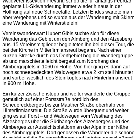
Waldvereinssektion Freyung schob die für anfangs Februar
geplante LL-Skiwanderung immer wieder hinaus in der
Hoffnung auf neue Schneefälle. Letzten Endes wartete man
aber vergebens und so wurde aus der Wanderung mit Skiern
eine Wanderung mit Winterstiefeln!
Vereinswanderwart Hubert Gibis suchte sich für diese
Wanderung das Gebiet um den Almberg und den Alzesberg
aus. 15 Vereinsmitglieder begleiteten ihn bei dieser Tour, die
bei der Kirche in Mitterfirmiansreut begann. Nach einer
kurzen Strecke durch das Dorfgebiet bog die Wandergruppe
ab und marschierte leicht bergauf zum Nordhang des
Almberggipfels in 1060 m Höhe. Von hier ging es dann auf
noch schneebedeckten Waldwegen etwa 2 km steil hinunter
und vorbei westlich des Steinkopfes nach Hinterfirmansreut
in 900 m Höhe.
Ein kurzer Zwischenstopp und weiter wanderte die Gruppe
gemütlich auf einer Forststraße nördlich des
Scheuereckberges bis zur Mauther Straße oberhalb von
Hinterfirmiansreut. Die Straße wurde überquert und weiter
ging es auf Forst – und Waldwegen vom Westhang des
Alzesberges über die Südhänge des Alzesberges und des
Almberges zur Aussichtsplattform an der Alpe in der Nähe
des Almberggipfels. Dort genossen die Wanderer die schöne