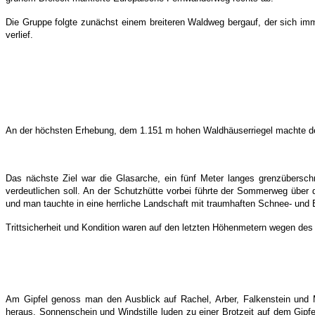
Die Gruppe folgte zunächst einem breiteren Waldweg bergauf, der sich imme
verlief.
An der höchsten Erhebung, dem 1.151 m hohen Waldhäuserriegel machte de
Das nächste Ziel war die Glasarche, ein fünf Meter langes grenzübersc
verdeutlichen soll. An der Schutzhütte vorbei führte der Sommerweg über 
und man tauchte in eine herrliche Landschaft mit traumhaften Schnee- und 
Trittsicherheit und Kondition waren auf den letzten Höhenmetern wegen de
Am Gipfel genoss man den Ausblick auf Rachel, Arber, Falkenstein und
heraus. Sonnenschein und Windstille luden zu einer Brotzeit auf dem Gip