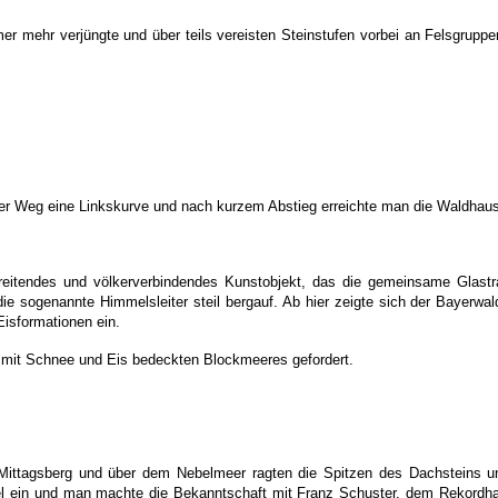
r mehr verjüngte und über teils vereisten Steinstufen vorbei an Felsgruppe
r Weg eine Linkskurve und nach kurzem Abstieg erreichte man die Waldhaus
hreitendes und völkerverbindendes Kunstobjekt, das die gemeinsame Glastr
die sogenannte Himmelsleiter steil bergauf. Ab hier zeigte sich der Bayerwa
Eisformationen ein.
s mit Schnee und Eis bedeckten Blockmeeres gefordert.
 Mittagsberg und über dem Nebelmeer ragten die Spitzen des Dachsteins
fel ein und man machte die Bekanntschaft mit Franz Schuster, dem Rekordhal