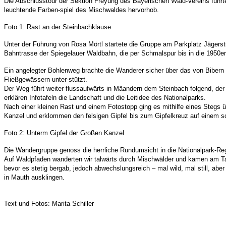
Die Abschlusstour der Sektion Freyung des Bayerischen Wald-Vereins führte 
leuchtende Farben-spiel des Mischwaldes hervorhob.
Foto 1: Rast an der Steinbachklause
Unter der Führung von Rosa Mörtl startete die Gruppe am Parkplatz Jägerstr
Bahntrasse der Spiegelauer Waldbahn, die per Schmalspur bis in die 1950er 
Ein angelegter Bohlenweg brachte die Wanderer sicher über das von Bibern a
Fließgewässern unter-stützt.
Der Weg führt weiter flussaufwärts in Mäandern dem Steinbach folgend, der t
erklären Infotafeln die Landschaft und die Leitidee des Nationalparks.
Nach einer kleinen Rast und einem Fotostopp ging es mithilfe eines Stegs 
Kanzel und erklommen den felsigen Gipfel bis zum Gipfelkreuz auf einem s
Foto 2: Unterm Gipfel der Großen Kanzel
Die Wandergruppe genoss die herrliche Rundumsicht in die Nationalpark-R
Auf Waldpfaden wanderten wir talwärts durch Mischwälder und kamen am Tafe
bevor es stetig bergab, jedoch abwechslungsreich – mal wild, mal still, a
in Mauth ausklingen.
Text und Fotos: Marita Schiller