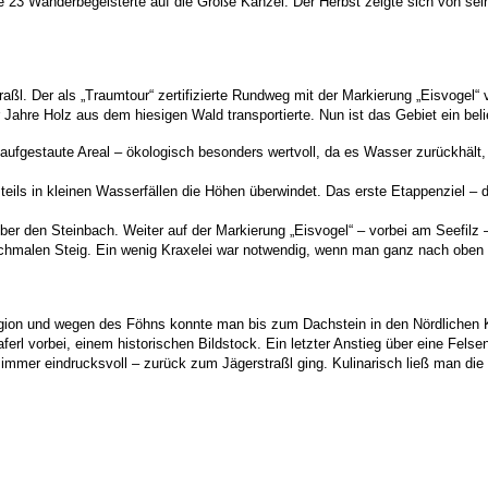
23 Wanderbegeisterte auf die Große Kanzel. Der Herbst zeigte sich von seine
aßl. Der als „Traumtour“ zertifizierte Rundweg mit der Markierung „Eisvogel“
Jahre Holz aus dem hiesigen Wald transportierte. Nun ist das Gebiet ein beli
ufgestaute Areal – ökologisch besonders wertvoll, da es Wasser zurückhält, di
eils in kleinen Wasserfällen die Höhen überwindet. Das erste Etappenziel – d
über den Steinbach. Weiter auf der Markierung „Eisvogel“ – vorbei am Seefi
chmalen Steig. Ein wenig Kraxelei war notwendig, wenn man ganz nach oben 
egion und wegen des Föhns konnte man bis zum Dachstein in den Nördlichen
rl vorbei, einem historischen Bildstock. Ein letzter Anstieg über eine Fels
ber immer eindrucksvoll – zurück zum Jägerstraßl ging. Kulinarisch ließ man