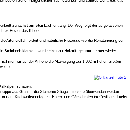
r besten Seite: morgendlicher Tau, klare Luft und sanftes Licht, das das
 verläuft zunächst am Steinbach entlang. Der Weg folgt der aufgelassenen
ebtes Revier des Bibers.
e Artenvielfalt fördert und natürliche Prozesse wie die Renaturierung von
ie Steinbach-klause – wurde einst zur Holztrift gestaut. Immer wieder
lz – nahmen wir auf der Anhöhe die Abzweigung zur 1.002 m hohen Großen
wollte.
 Kalkalpen schauen.
entreppe aus Granit – die Steinerne Stiege – musste überwunden werden,
 die Tour am Kirchweihsonntag mit Enten- und Gänsebraten im Gasthaus Fuchs