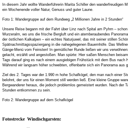
In diesem Jahr wollte Wanderführerin Marita Schiller den wanderfreudigen 
ein Wochenende voller Natur, Genuss und guter Laune.
Foto 1: Wandergruppe auf dem Rundweg „2 Millionen Jahre in 2 Stunden“
Unsere Reise begann mit der Fahrt über Linz nach Spital am Pyhrn – schon 
Wurzeralm, wo uns die frische Bergluft und ein atemberaubendes Panorama 
der östlichen Kalkalpen – ein echtes Naturjuwel, das mit seiner stillen S
Spätnachmittagsspaziergang in die nahegelegenen Bauernhöfe. Das Wellne
Gänge-Menü vom Feinsten! In gemütlicher Runde ließen wir uns verwöhnen: f
gelacht, erzählt und angestoßen. Man spürte: Hier saßen Menschen beisam
Tags darauf ging es nach einem ausgiebigen Frühstück mit dem Bus nach Hint
Während wir langsam höher schwebten, offenbarte sich ein Panorama aus g
Ziel des 2. Tages war der 1.990 m hohe Schafkögel, den man nach einer 
belohnt, der uns für einen Moment still werden ließ. Eine kleine Gruppe wa
Bergwanderer heraus, die jedoch problemlos gemeistert wurden. Nach der T
Stunden entkommen zu sein.
Foto 2: Wandergruppe auf dem Schafkögel
Fotostrecke Windischgarsten: