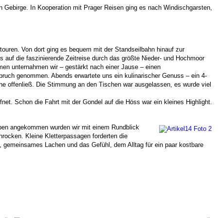
n Gebirge. In Kooperation mit Prager Reisen ging es nach Windischgarsten,
touren. Von dort ging es bequem mit der Standseilbahn hinauf zur
 auf die faszinierende Zeitreise durch das größte Nieder- und Hochmoor
mmen unternahmen wir – gestärkt nach einer Jause – einen
ruch genommen. Abends erwartete uns ein kulinarischer Genuss – ein 4-
che offenließ. Die Stimmung an den Tischen war ausgelassen, es wurde viel
net. Schon die Fahrt mit der Gondel auf die Höss war ein kleines Highlight.
en angekommen wurden wir mit einem Rundblick
hrocken. Kleine Kletterpassagen forderten die
, gemeinsames Lachen und das Gefühl, dem Alltag für ein paar kostbare