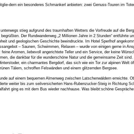
Mitglie-dern ein besonderes Schmankerl anbieten: zwei Genuss-Touren im Tote
unterwegs stieg aufgrund des traumhaften Wetters die Vorfreude auf die Berg
begrüßten. Der Rundwanderweg „2 Millionen Jahre in 2 Stunden“ entführte uns
chönheit und geologischen Geschichte beeindruckte. Im Hotel Sperlhof angeko
ssangebot – Saunen, Schwimmen, Relaxen – wurde von einigen gerne in Ansp
eine Aromen, liebevoll angerichtete Teller und ein Service, der keine Wüns
men, die dankbar für die wunderschöne Natur und die gemeinsame Zeit sind.
erstoder, ein charmantes Bergdorf, das sich wie ein Tor zur alpinen Welt öff
rünen Tälern, schroffen Felswänden und einem glitzernden Bergsee.
Stunde auf einem bequemen Almenweg zwischen Latschenwäldern erreichte.
Ob
nderte weiter bis zum seilversicherten Hans-Rubenzucker-Steig in Richtung Sc
alfahrt ging es mit dem Bus wieder nachhause. Was bleibt:schöne Gespräche