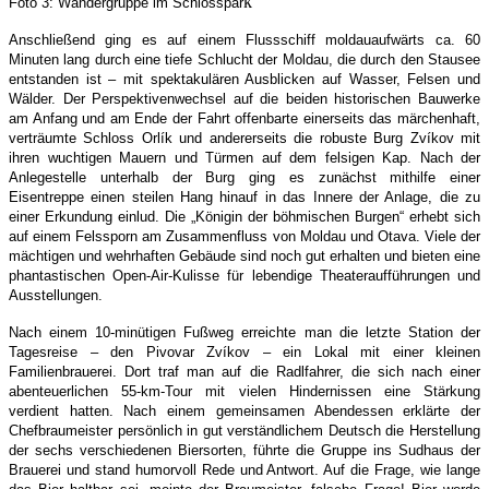
k
Foto 3: Wandergruppe im Schlosspar
Anschließend ging es auf einem Flussschiff moldauaufwärts ca. 60
Minuten lang durch eine tiefe Schlucht der Moldau, die durch den Stausee
entstanden ist – mit spektakulären Ausblicken auf Wasser, Felsen und
Wälder. Der Perspektivenwechsel auf die beiden historischen Bauwerke
am Anfang und am Ende der Fahrt offenbarte einerseits das märchenhaft,
verträumte Schloss Orlík und andererseits die robuste Burg Zvíkov mit
ihren wuchtigen Mauern und Türmen auf dem felsigen Kap. Nach der
Anlegestelle unterhalb der Burg ging es zunächst mithilfe einer
Eisentreppe einen steilen Hang hinauf in das Innere der Anlage, die zu
einer Erkundung einlud. Die „Königin der böhmischen Burgen“ erhebt sich
auf einem Felssporn am Zusammenfluss von Moldau und Otava. Viele der
mächtigen und wehrhaften Gebäude sind noch gut erhalten und bieten eine
phantastischen Open-Air-Kulisse für lebendige Theateraufführungen und
Ausstellungen.
Nach einem 10-minütigen Fußweg erreichte man die letzte Station der
Tagesreise – den Pivovar Zvíkov – ein Lokal mit einer kleinen
Familienbrauerei. Dort traf man auf die Radlfahrer, die sich nach einer
abenteuerlichen 55-km-Tour mit vielen Hindernissen eine Stärkung
verdient hatten. Nach einem gemeinsamen Abendessen erklärte der
Chefbraumeister persönlich in gut verständlichem Deutsch die Herstellung
der sechs verschiedenen Biersorten, führte die Gruppe ins Sudhaus der
Brauerei und stand humorvoll Rede und Antwort. Auf die Frage, wie lange