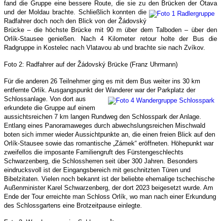
fand die Gruppe eine bessere Route, die sie zu den Brücken der Otava
und der Moldau brachte.
Schließlich konnten die
Radfahrer doch noch den Blick von der Žádovský
Brücke – die höchste Brücke mit 90 m über dem Talboden – über den
Orlík-Stausee genießen. Nach 4 Kilometer retour holte der Bus die
Radgruppe in Kostelec nach Vlatavou ab und brachte sie nach Zvíkov.
Foto 2: Radfahrer auf der Žádovský Brücke (
Franz Uhrmann
)
Für die anderen 26 Teilnehmer ging es mit dem Bus weiter ins 30 km
entfernte Orlík. Ausgangspunkt der Wanderer war der Parkplatz der
Schlossanlage.
Von dort aus
erkundete die Gruppe auf einem
aussichtsreichen 7 km langen Rundweg den Schlosspark der Anlage.
Entlang eines Panoramaweges durch abwechslungsreichen Mischwald
boten sich immer wieder Aussichtpunkte an, die einen freien Blick auf den
Orlík-Stausee sowie das romantische „Zámek“ eröffneten. Höhepunkt war
zweifellos die imposante Familiengruft des Fürstengeschlechts
Schwarzenberg, die Schlossherren seit über 300 Jahren. Besonders
eindrucksvoll ist der Eingangsbereich mit geschnitzten Türen und
Bibelzitaten. Vielen noch bekannt ist der beliebte ehemalige tschechische
Außenminister Karel Schwarzenberg, der dort 2023 beigesetzt wurde. Am
Ende der Tour erreichte man Schloss Orlík, wo man nach einer Erkundung
des Schlossgartens eine Brotzeitpause einlegte.