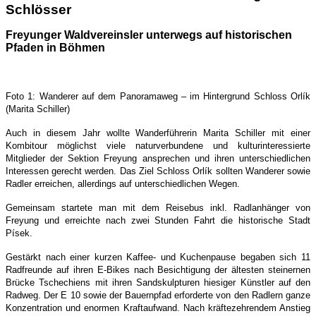
Schlösser
Freyunger Waldvereinsler unterwegs auf historischen
Pfaden in Böhmen
Foto 1: Wanderer auf dem Panoramaweg – im Hintergrund Schloss Orlík
(
Marita Schiller
)
Auch in diesem Jahr wollte Wanderführerin Marita Schiller mit einer
Kombitour möglichst viele naturverbundene und kulturinteressierte
Mitglieder der Sektion Freyung ansprechen und ihren unterschiedlichen
Interessen gerecht werden. Das Ziel Schloss Orlík sollten Wanderer sowie
Radler erreichen, allerdings auf unterschiedlichen Wegen.
Gemeinsam startete man mit dem Reisebus inkl. Radlanhänger von
Freyung und erreichte nach zwei Stunden Fahrt die historische Stadt
Písek.
Gestärkt nach einer kurzen Kaffee- und Kuchenpause begaben sich 11
Radfreunde auf ihren E-Bikes nach Besichtigung der ältesten steinernen
Brücke Tschechiens mit ihren Sandskulpturen hiesiger Künstler auf den
Radweg. Der E 10 sowie der Bauernpfad erforderte von den Radlern ganze
Konzentration und enormen Kraftaufwand. Nach kräftezehrendem Anstieg