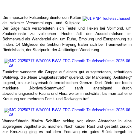
Die imposante Felsenburg diente den Kelten
als sakraler Versammlungs- und Kultplatz.
Der Sage nach verabredeten sich Teufel und Hexen bei Vollmond, um
Zauberkünste zu vollziehen. Heute lädt der Aussichtsfelsen im
Böhmerwald als Wanderziel ein, um Ruhe, Erholung und Entspannung zu
finden. 14 Mitglieder der Sektion Freyung trafen sich bei Traumwetter in
Riedelsbach, der Startpunkt der 4-stündigen Wanderung
Zunächst wanderte die Gruppe auf einem gut ausgetretenen, schattigen
Waldweg, die „Neue Ewigkeitsstraße“ querend, der Markierung „Goldsteig“
folgend, bis zur bayerisch-österreichischen Grenze. Dort führte der frisch
markierte „Nordwaldkammweg“ sanft ansteigend durch
abwechslungsreiche Fauna und Flora weiter in ostwärts, bis man auf eine
Kreuzung von mehreren Forst- und Radwegen traf.
Wanderführerin
Marita Schiller
schlug vor, einen Abstecher in eine
abgelegene Jagdhütte zu machen. Nach kurzer Rast und gestärkt zurück
zur Kreuzung ging es auf dem Forstweg ein gutes Stück bergab in