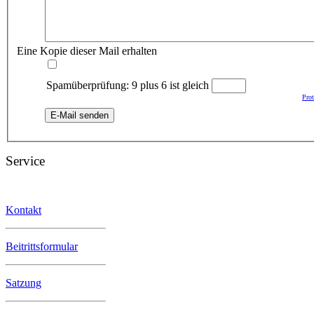
Eine Kopie dieser Mail erhalten
Spamüberprüfung: 9 plus 6 ist gleich
Pro
E-Mail senden
Service
Kontakt
Beitrittsformular
Satzung