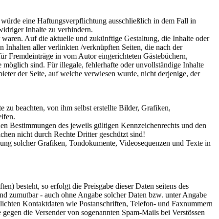
 würde eine Haftungsverpflichtung ausschließlich in dem Fall in
idriger Inhalte zu verhindern.
 waren. Auf die aktuelle und zukünftige Gestaltung, die Inhalte oder
n Inhalten aller verlinkten /verknüpften Seiten, die nach der
 für Fremdeinträge in vom Autor eingerichteten Gästebüchern,
öglich sind. Für illegale, fehlerhafte oder unvollständige Inhalte
ieter der Seite, auf welche verwiesen wurde, nicht derjenige, der
zu beachten, von ihm selbst erstellte Bilder, Grafiken,
ifen.
 den Bestimmungen des jeweils gültigen Kennzeichenrechts und den
chen nicht durch Rechte Dritter geschützt sind!
wendung solcher Grafiken, Tondokumente, Videosequenzen und Texte in
n) besteht, so erfolgt die Preisgabe dieser Daten seitens des
h und zumutbar - auch ohne Angabe solcher Daten bzw. unter Angabe
lichten Kontaktdaten wie Postanschriften, Telefon- und Faxnummern
tte gegen die Versender von sogenannten Spam-Mails bei Verstössen