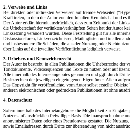
2. Verweise und Links
Bei direkten oder indirekten Verweisen auf fremde Webseiten ("Hyper
Kraft treten, in dem der Autor von den Inhalten Kenntnis hat und es
Der Autor erklärt hiermit ausdrücklich, dass zum Zeitpunkt der Links
die Urheberschaft der verlinkten/verknüpften Seiten hat der Autor kein
Linksetzung verändert wurden. Diese Feststellung gilt für alle inne
Diskussionsforen, Linkverzeichnissen, Mailinglisten und in allen and
und insbesondere für Schäden, die aus der Nutzung oder Nichtnutzung 
über Links auf die jeweilige Veröffentlichung lediglich verweist.
3. Urheber- und Kennzeichenrecht
Der Autor ist bestrebt, in allen Publikationen die Urheberrechte der
Tondokumente, Videosequenzen und Texte zu nutzen oder auf lizenz
Alle innerhalb des Internetangebotes genannten und ggf. durch Dri
Besitzrechten der jeweiligen eingetragenen Eigentümer. Allein aufgru
Das Copyright für veröffentlichte, vom Autor selbst erstellte Objek
anderen elektronischen oder gedruckten Publikationen ist ohne ausdr
4. Datenschutz
Sofern innerhalb des Internetangebotes die Möglichkeit zur Eingabe p
Nutzers auf ausdrücklich freiwilliger Basis. Die Inanspruchnahme u
anonymisierter Daten oder eines Pseudonyms gestattet. Die Nutzung
sowie Emailadressen durch Dritte zur übersendung von nicht ausdrück