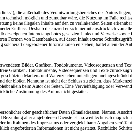
links"), die außerhalb des Verantwortungsbereiches des Autors liegen,
 ihm technisch möglich und zumutbar wäre, die Nutzung im Falle rechtsw
etzung keine illegalen Inhalte auf den zu verlinkenden Seiten erkennbar
erlei Einfluss. Deshalb distanziert er sich hiermit ausdrücklich von alle
rhalb des eigenen Internetangebotes gesetzten Links und Verweise sowie
eren Formen von Datenbanken, auf deren Inhalt externe Schreibzugriffe m
solcherart dargebotener Informationen entstehen, haftet allein der Anb
 verwendeten Bilder, Grafiken, Tondokumente, Videosequenzen und Texte 
freie Grafiken, Tondokumente, Videosequenzen und Texte zurückzugre
tte geschützten Marken- und Warenzeichen unterliegen uneingeschränkt
nd der bloßen Nennung ist nicht der Schluss zu ziehen, dass Markenzei
te bleibt allein beim Autor der Seiten. Eine Vervielfältigung oder Ver
ückliche Zustimmung des Autors nicht gestattet.
ersönlicher oder geschäftlicher Daten (Emailadressen, Namen, Anschrifte
nd Bezahlung aller angebotenen Dienste ist - soweit technisch möglic
 der im Rahmen des Impressums oder vergleichbarer Angaben veröffent
lich angeforderten Informationen ist nicht gestattet. Rechtliche Schri