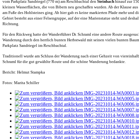
vom Parkplatz Sandriegel (770 m) am Reschbachtal den
Steinbach
hinauf zur 15
kleinen Wasserflächen, die von Bibern neu geschaffen wurden. Ab der Klause aus 
am Fuße des Hohlsteines ging. Ab hier gab es keine markierten Pfade mehr und 
Gebiet besteht aus einer Felsengruppe, auf der eine Marienstatue steht und desha
Richtung.
Für den Rückweg hatte der Wanderführer Dr. Schraml eine andere Route ausgesuch
Wanderung durch den herrlich bunten Herbstwald mit seinen vielen bunten Baumr
Parkplatz Sandriegel im Reschbachtal.
Traditionell wurde am Schluss der Wanderung nach einer Gehzeit von viereinhalb
Schraml für die gut gewählte Route und die schöne Wanderung bedankte.
Bericht: Helmut Stampka
Fotos: Marita Schiller