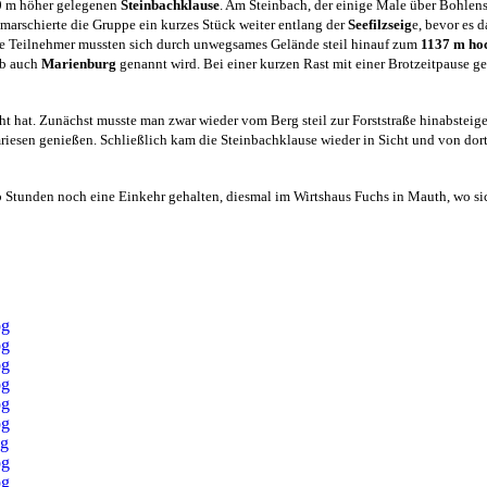
0 m höher gelegenen
Steinbachklause
. Am Steinbach, der einige Male über Bohlen
marschierte die Gruppe ein kurzes Stück weiter entlang der
Seefilzseig
e, bevor es 
die Teilnehmer mussten sich durch unwegsames Gelände steil hinauf zum
1137 m
ho
lb auch
Marienburg
genannt wird. Bei einer kurzen Rast
mit einer Brotzeitpause g
t hat. Zunächst musste man zwar wieder vom Berg steil zur Forststraße hinabsteige
iesen genießen. Schließlich kam die Steinbachklause wieder in Sicht und von dor
 Stunden noch eine Einkehr gehalten, diesmal im Wirtshaus Fuchs in Mauth, wo sic