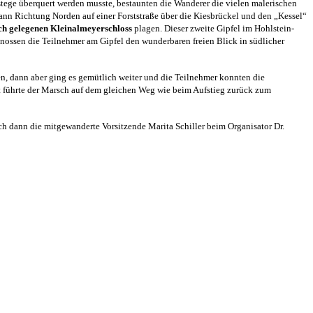
stege überquert werden musste, bestaunten die Wanderer die vielen malerischen
dann Richtung Norden auf einer Forststraße über die Kiesbrückel und den „Kessel“
ch gelegenen Kleinalmeyerschloss
plagen. Dieser zweite Gipfel im Hohlstein-
enossen die Teilnehmer am Gipfel den wunderbaren freien Blick in südlicher
n, dann aber ging es gemütlich weiter und die Teilnehmer konnten die
t führte der Marsch auf dem gleichen Weg wie beim Aufstieg zurück zum
h dann die mitgewanderte Vorsitzende Marita Schiller beim Organisator Dr.