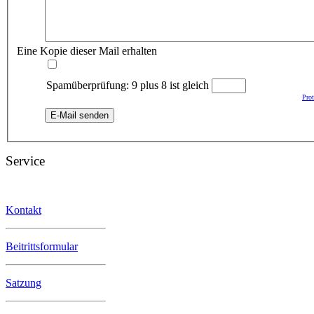
Eine Kopie dieser Mail erhalten
Spamüberprüfung: 9 plus 8 ist gleich
Pro
E-Mail senden
Service
Kontakt
Beitrittsformular
Satzung